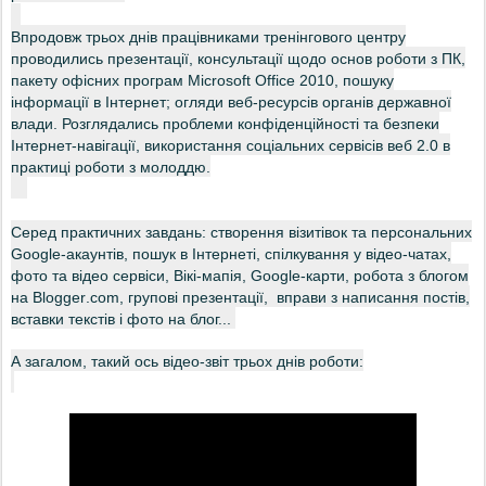
Впродовж трьох днів
працівниками тренінгового центру
проводились презентації, консультації щодо основ роботи з ПК,
пакету офісних програм Microsoft
Office
2010, пошуку
інформації в Інтернет; огляди
веб-ресурсів органів державної
влади. Розглядались проблеми конфіденційності та безпеки
Інтернет
-навігації, використання соціальних сервісів веб 2.0 в
практиці роботи з молоддю.
Серед практичних завдань: створення візитівок та персональних
Google-акаунтів, пошук в Інтернеті, спілкування у відео-чатах,
фото та відео сервіси, Вікі-мапія, Google-карти, робота з блогом
на
Blogger
.
com
, групові презентації,
вправи з написання постів,
вставки текстів і фото на блог...
А загалом, такий ось відео-звіт трьох днів роботи: