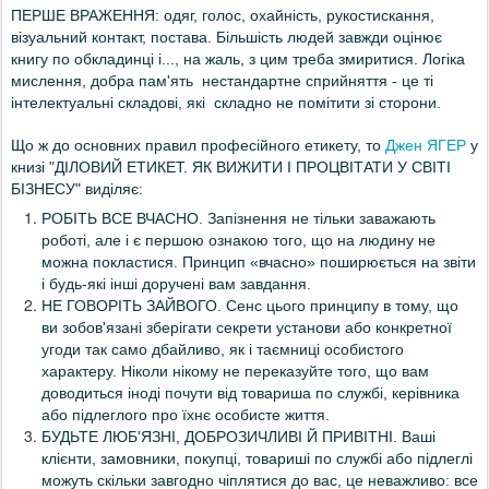
ПЕРШЕ ВРАЖЕННЯ: одяг, голос, охайність, рукостискання,
візуальний контакт, постава. Більшість людей завжди оцінює
книгу по обкладинці і..., на жаль, з цим треба змиритися.
Логіка
мислення, добра пам'ять нестандартне сприйняття - це ті
інтелектуальні складові, які складно не помітити зі сторони.
Джен ЯГЕР
Що ж до основних правил професійного етикету, то
у
книзі "
ДІЛОВИЙ ЕТИКЕТ. ЯК ВИЖИТИ І ПРОЦВІТАТИ У СВІТІ
БІЗНЕСУ"
виділяє:
РОБІТЬ ВСЕ ВЧАСНО. Запізнення не тільки заважають
роботі, але і є першою ознакою того, що на людину не
можна покластися. Принцип «вчасно» поширюється на звіти
і будь-які інші доручені вам завдання.
НЕ ГОВОРІТЬ ЗАЙВОГО. Сенс цього принципу в тому, що
ви зобов'язані зберігати секрети установи або конкретної
угоди так само дбайливо, як і таємниці особистого
характеру. Ніколи нікому не переказуйте того, що вам
доводиться іноді почути від товариша по службі, керівника
або підлеглого про їхнє особисте життя.
БУДЬТЕ ЛЮБ'ЯЗНІ, ДОБРОЗИЧЛИВІ Й ПРИВІТНІ. Ваші
клієнти, замовники, покупці, товариші по службі або підлеглі
можуть скільки завгодно чіплятися до вас, це неважливо: все