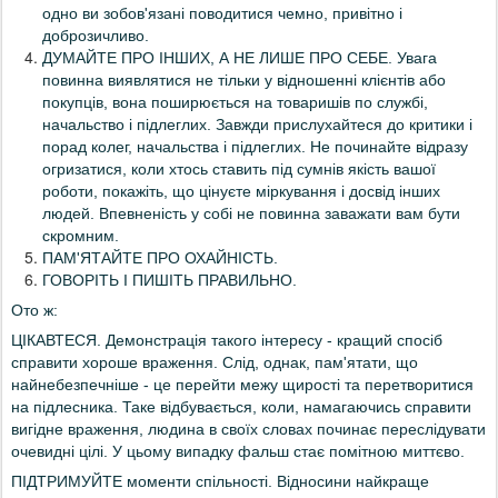
одно ви зобов'язані поводитися чемно, привітно і
доброзичливо.
ДУМАЙТЕ ПРО ІНШИХ, А НЕ ЛИШЕ ПРО СЕБЕ. Увага
повинна виявлятися не тільки у відношенні клієнтів або
покупців, вона поширюється на товаришів по службі,
начальство і підлеглих. Завжди прислухайтеся до критики і
порад колег, начальства і підлеглих. Не починайте відразу
огризатися, коли хтось ставить під сумнів якість вашої
роботи, покажіть, що цінуєте міркування і досвід інших
людей. Впевненість у собі не повинна заважати вам бути
скромним.
ПАМ'ЯТАЙТЕ ПРО ОХАЙНІСТЬ.
ГОВОРІТЬ І ПИШІТЬ ПРАВИЛЬНО.
Ото ж:
ЦІКАВТЕСЯ. Демонстрація такого інтересу - кращий спосіб
справити хороше враження. Слід, однак, пам'ятати, що
найнебезпечніше - це перейти межу щирості та перетворитися
на підлесника. Таке відбувається, коли, намагаючись справити
вигідне враження, людина в своїх словах починає переслідувати
очевидні цілі. У цьому випадку фальш стає помітною миттєво.
ПІДТРИМУЙТЕ моменти спільності. Відносини найкраще