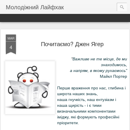
Молодіжний Лайфхак
MAR
Почитаємо? Джен Ягер
4
"
Важливе не те місце, де ми
знаходимось,
а напрям,
в якому рухаємось"
Майкл Портер
Перше враження про нас, глибина і
широта наших знань,
наша гнучкість, наш ентузіазм і
наша щирість - і є тими
визначальними компонентами
іміджу, які формують професійні
пріоритети.