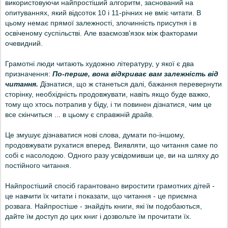
використовуючи найпростіший алгоритм, заснований на
опитуваннях, який відсоток 10 і 11-річних не вміє читати.
В
цьому немає прямої залежності, злочинність присутня і в
освіченому суспільстві. Але взаємозв'язок між факторами
очевидний.
Грамотні люди читають художню літературу, у якої
є два
призначення:
По-перше, вона відкриває вам залежність від
читання.
Дізнатися, що ж станеться далі, бажання перевернути
сторінку, необхідність продовжувати, навіть якщо буде важко,
тому що хтось потрапив у біду, і ти повинен дізнатися, чим це
все скінчиться ... в цьому є справжній драйв.
Це змушує дізнаватися нові слова, думати по-іншому,
продовжувати рухатися вперед. Виявляти, що читання саме по
собі є насолодою. Одного разу усвідомивши це, ви на шляху до
постійного читання.
Найпростіший спосіб гарантовано виростити грамотних дітей -
це навчити їх читати і показати, що читання - це приємна
розвага. Найпростіше - знайдіть книги, які їм подобаються,
дайте їм доступ до цих книг і дозвольте їм прочитати їх.