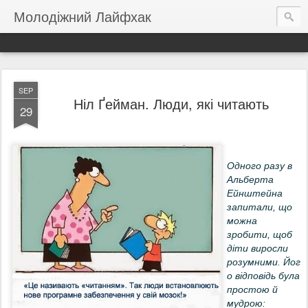
Молодіжний Лайфхак
SEP
Ніл Ґейман. Люди, які читають
29
Одного разу в
Альберта
Ейнштейна
запитали, що
можна
зробити, щоб
діти виросли
розумними.
Йог
о відповідь була
простою й
мудрою: