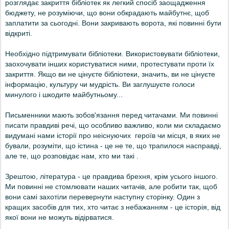
розглядає закриття бібліотек як легкий спосіб заощадження
бюджету, не розуміючи, що вони обкрадають майбутнє, щоб
заплатити за сьогодні. Вони закривають ворота, які повинні бути
відкриті.
Необхідно підтримувати бібліотеки. Використовувати бібліотеки,
заохочувати інших користуватися ними, протестувати проти їх
закриття.
Якщо ви не цінуєте бібліотеки, з
начить, ви не цінуєте
інформацію, культуру чи мудрість. Ви заглушуєте голоси
минулого і шкодите майбутньому...
Письменники мають зобов'язання перед читачами. Ми повинні
писати правдиві речі, що особливо важливо, коли ми складаємо
видумані нами історії про неіснуючих героїв чи місця, в яких не
бували, розуміти, що істина - це не те, що трапилося насправді,
але те, що розповідає нам, хто ми такі .
Зрештою, література - це правдива брехня, крім усього іншого.
Ми повинні не стомлювати наших читачів, але робити так, щоб
вони самі захотіли перевернути наступну сторінку. Один з
кращих засобів для тих, хто читає з небажанням - це історія, від
якої вони не можуть відірватися.