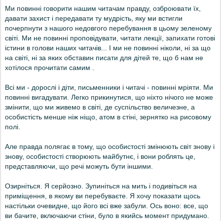
Ми повинні говорити нашим читачам правду, озброювати їх,
давати захист і передавати ту мудрість, яку ми встигли
почерпнути з нашого недовгого перебування в цьому зеленому
світі.
Ми не повинні проповідувати, читати лекції, запихати готові
істини в голови наших читачів... І ми не повинні ніколи, ні за що
на світі, ні за яких обставин писати для дітей те, що б нам не
хотілося прочитати самим .
Всі ми - дорослі і діти, письменники і читачі - повинні мріяти. Ми
повинні вигадувати. Легко прикинутися, що ніхто нічого не може
змінити, що ми живемо в світі, де суспільство величезне, а
особистість менше ніж ніщо, атом в стіні, зернятко на рисовому
полі.
Але правда полягає в тому, що особистості змінюють світ знову і
знову, особистості створюють майбутнє, і вони роблять це,
представляючи, що речі можуть бути іншими.
Озирніться. Я серйозно. Зупиніться на мить і подивіться на
приміщення, в якому ви перебуваєте. Я хочу показати щось
настільки очевидне, що його всі вже забули. Ось воно: все, що
ви бачите, включаючи стіни, було в якийсь момент придумано.