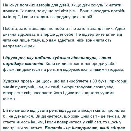
Не існує поганих авторів для дітей, якщо діти хочуть їх читати і
шукають їх книги, тому що всі діти різні. Вони знаходять потрібні
їм історії, і вони входять всередину цих історій.
Побита, затоптана ідея не побита і не затоптана для них. Адже
дитина відкриває її вперше для себе.
Не відвертайте дітей від
читання лише тому, що вам здається, ніби вони читають
неправильні речі.
І друга річ, яку робить художня література, -
вона
породжує емпатію
. Коли ви дивитеся телепередачу або
фільм, ви дивитеся на речі, які відбуваються з іншими людьми.
Художня проза - це щось, що ви виробляєте з 33 букв і пригорщі
знаків пунктуації, і ви, ви самі, використовуючи свою уяву,
створюєте світ, населяєте його і дивитесь навколо чужими
очима.
Ви починаєте відчувати речі, відвідувати місця і світи, про які ви
б і не дізналися. Ви дізнаєтеся, що зовнішній світ - це теж ви. Ви
стаєте кимось іншим, і коли повернетеся у свій світ, то щось у
вас трішки зміниться.
Емпатія - це інструмент, який збирає