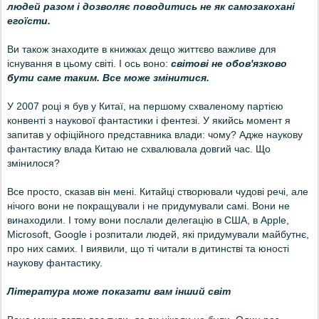
людей разом і дозволяє поводитись не як самозакохані
егоїсти.
Ви також знаходите в книжках дещо життєво важливе для
існування в цьому світі. І ось воно:
світові не обов'язково
бути саме таким. Все може змінитися.
У 2007 році я був у Китаї, на першому схваленому партією
конвенті з наукової фантастики і фентезі. У якийсь момент я
запитав у офіційного представника влади: чому? Адже наукову
фантастику влада Китаю не схвалювала довгий час. Що
змінилося?
Все просто, сказав він мені. Китайці створювали чудові речі, але
нічого вони не покращували і не придумували самі. Вони не
винаходили. І тому вони послали делегацію в США, в Apple,
Microsoft, Google і розпитали людей, які придумували майбутнє,
про них самих. І виявили, що ті читали в дитинстві та юності
наукову фантастику.
Література може показати вам інший світ