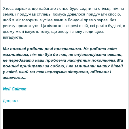
Хтось вирішив, що набагато легше буде сидіти на стільці, ніж на
землі, і придумав стілець. Комусь довелося придумати спосіб,
щоб я міг говорити з усіма вами в Лондоні прямо зараз, без
ризику промокнути.
Ця кімната і всі речі в ній, всі речі в будівлі, в
цьому місті існують тому, що знову і знову люди щось
вигадують
.
Ми повинні робити речі прекрасними. Не робити світ
жахливішим, ніж він був до нас, не спустошувати океани,
не передавати наші проблеми наступним поколінням.
Ми
повинні прибирати за собою, і не залишати наших дітей
у світі, який ми так нерозумно зіпсували, обікрали і
знівечили...
Neil Gaiman
Джерело
...