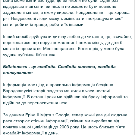
Вона може взяти вас туди, де ви ніколи не були. Один раз
відвідавши інші світи, ви ніколи не зможете бути повністю
задоволені світом, в якому виросли.
Невдоволення - це хороша
річ. Невдоволені люди можуть змінювати і покращувати свої
світи, робити їх краще, робити їх іншими.
Інший спосіб зруйнувати дитячу любов до читання, це, звичайно,
переконатися, що поруч немає книг. І немає місць, де діти б
могли їх прочитати. Мені пощастило. Коли я ріс, у мене була
чудова публічна бібліотека.
Бібліотеки - це свобода. Свобода читати, свобода
спілкуватися
Інформація має ціну, а правильна інформація безцінна.
Впродовж усієї історії людства ми жили в часи нестачі
інформації. В останні роки ми відійшли від браку інформації та
підійшли до перенасичення нею.
За даними Еріка Шмідта з Google, тепер кожні два дні людська
раса створює стільки інформації, скільки ми виробляли від
початку нашої цивілізації до 2003 року. Це щось близько п'яти
ексабайт інформації в день.