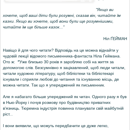
"Якщо ви
хочете, щоб ваші діти були розумні, сказав він, читайте їм
казки.
Якщо ви хочете, щоб вони були ще розумнішими,
читайте їм ще більше казок..."
Ніл ҐЕЙМАН
Навіщо й для чого читати? Відповідь на це можна віднайти у
чудовій лекції відомого письменника-фантаста Ніла
Ґеймана.
Ото ж
:
"
Уже близько 30 років я заробляю собі на життя за
допомогою слів
.
Безсумнівно я зацікавлений, щоб люди читали,
читали художню літературу, щоб бібліотеки та бібліотекарі
існували і сприяли любові до читання та існуванню місць, де
можна читати. Так що я упереджений як письменник.
Але я набагато більше упереджений як читач. Одного разу я був
в Нью-Йорку і почув розмову про будівництво приватних
в'язниць. Тюремна індустрія повинна планувати свій майбутній
ріст...
І вони виявили, що можуть передбачити це дуже легко,