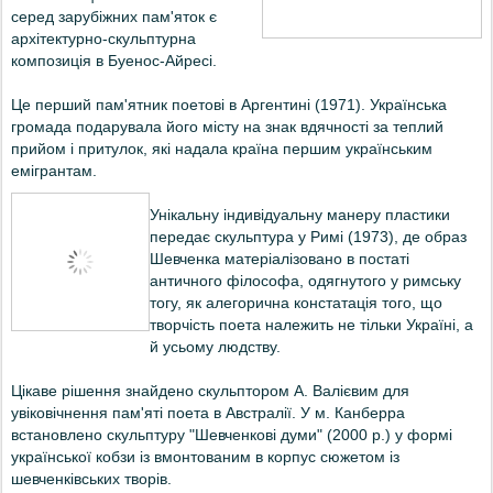
серед зарубіжних пам'яток є
архітектурно-
скульптурна
композиція в Буенос-Айресі.
Це перший пам'ятник поетові в Аргентині (1971). Українська
громада подарувала його місту на знак вдячності за теплий
прийом і притулок, які надала країна першим українським
емігрантам.
Унікальну індивідуальну манеру пластики
передає скульптура у Римі (1973), де образ
Шевченка матеріалізовано в постаті
античного філософа, одягнутого у римську
тогу, як алегорична констатація того, що
творчість поета належить не тільки Україні, а
й усьому людству.
Цікаве рішення знайдено скульптором А. Валієвим для
увіковічнення пам'яті поета в
Австралії. У м. Канберра
встановлено скульптуру "Шевченкові думи"
(2000 р.)
у формі
української кобзи із вмонтованим в корпус сюжетом із
шевченківських творів.