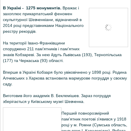
В Україні - 1275 монументів.
Вражає і
захоплює прикарпатський феномен
скульптурної Шевченкіани, відзначений в
2014 році представниками Національного
реєстру рекордів.
На території Івано-Франківщини
споруджено 211 пам'ятників і пам'ятних
знаків Кобзареві. За нею йдуть Львівська (193), Тернопільська
(177) та Черкаська (93) області.
Вперше в Україні Кобзаря було увіковічнено у 1898 році. Родина
Алчевських з Харкова встановила мармурове погруддя у своєму
саду.
Виготовив його академік В. Беклемішев. Зараз погруддя
зберігається у Київському музеї Шевченка.
Перший повнорозмірний
пам'ятник поетові з'явився у 1918
році у м. Ромни (Сумська область,
скульптор І. Кавалерідзе). Робота