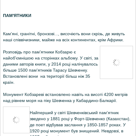
ПАМ'ЯТНИКИ
Кам'яні, гранітні, бронзові..., височіють вони скрізь, де живуть
наші співвічизники, майже на всіх континентах, крім Африки.
Розповідь про пам'ятники Кобзарю є
найоб'ємнішою на сторінках альбому.
У світі, за
даними авторів книги, у 2014 році налічувалось
більше 1500 пам'ятників Тарасу Шевченку.
Встановлені вони на території більш ніж 35
країн.
Монумент Кобзареві встановлено навіть на висоті 4200 метрів
над рівнем моря на піку Шевченка у Кабардино-Балкарії.
Найперший у світі Шевченківський пам'ятник
зведено у 1881 році у Форт-Шевченко (Казахстан),
де поет відбував заслання у 1850-1857 роках. У
1920 році монумент був знищений. Невдовзі, в