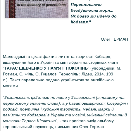
Перепливаючи
бездушності моря...
Як довго ми йдемо до
Кобзаря."
Олег ГЕРМАН
Маловідомі та цікаві факти з життя та творчості Кобзаря,
вшанування його в Україні та світі зібрані на сторінках книги
"
ТАРАС ШЕВЧЕНКО У ПАМ'ЯТІ ПОКОЛІНЬ
" (упорядники: М.
Ротман, Є. Філь, О. Гуцалов. Тернопіль : Лідер, 2014. 199
с.).
Текст паралельно подано українською та англійською
мовами.
"
Унікальність цієї книги не лише у її вагомості (в прямому та
переносному значенні слова), а у багатовимірност: біографія і
родовід, поетична і художня творчість, медалі, марки й
пам'ятники Кобзареві в Україні та у світі, унікальні світлини й
малюнки Тараса Шевченка
", - так привітав вихід альбому
тернопільський науковець, письменник Олег Герман.