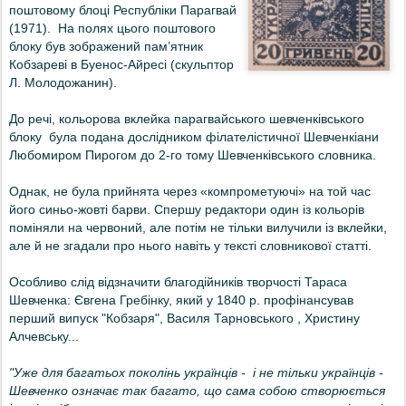
поштовому блоці Республіки Парагвай
(1971). На полях цього поштового
блоку був зображений пам’ятник
Кобзареві в Буенос-Айресі (скульптор
Л. Молодожанин).
До речі, кольорова вклейка парагвайського шевченківського
блоку була подана дослідником філателістичної Шевченкіани
Любомиром Пирогом до 2-го тому Шевченківського словника.
Однак, не була прийнята через «компрометуючі» на той час
його синьо-жовті барви. Спершу редактори один із кольорів
поміняли на червоний, але потім не тільки вилучили із вклейки,
але й не згадали про нього навіть у тексті словникової статті.
Особливо слід відзначити благодійників творчості Тараса
Шевченка: Євгена Гребінку, який у 1840 р. профінансував
перший випуск "Кобзаря", Василя Тарновського , Христину
Алчевську...
"Уже для багатьох поколінь українців - і не тільки українців -
Шевченко означає так багато, що сама собою створюється