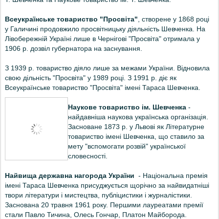
Всеукраїнське товариство "Просвіта"
, створене у 1868 році
у Галичині продовжило просвітницьку діяльність Шевченка. На
Лівобережній Україні лише в Чернігові "Просвіта" отримала у
1906 р. дозвіл губернатора на заснування.
З 1939 р. товариство діяло лише за межами України. Відновила
свою дільність "Просвіта" у 1989 році. З 1991 р. діє як
Всеукраїнське товариство "Просвіта" імені Тараса Шевченка.
Наукове товариство ім. Шевченка
-
найдавніша наукова українська організація.
Засноване 1873 р. у Львові як Літературне
товариство імені Шевченка, що ставило за
мету "вспомогати розвій" української
словесності.
Найвища державна нагорода України
- Національна премія
імені Тараса Шевченка присуджується щорічно за найвидатніші
твори літератури і мистецтва, публіцистики і журналістики.
Заснована 20 травня 1961 року. Першими лауреатами премії
стали Павло Тичина, Олесь Гончар, Платон Майборода.