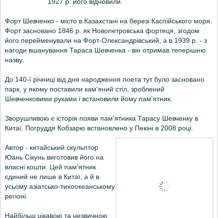
1927 р. його відновили.
Форт Шевченко - місто в Казахстані на березі Каспійського моря.
Форт засновано 1846 р. як Новопетровська фортеця, згодом
його перейменували на Форт-Олександрівський, а в 1939 р. - з
нагоди вшанування Тараса Шевченка - він отримав теперішню
назву.
До 140-ї річниці від дня народження поета тут було засновано
парк, у якому поставили кам'яний стіл, зроблений
Шевченковими руками і встановили йому пам'ятник.
Зворушливою є історія появи пам'ятника Тарасу Шевченку в
Китаї. П
огруддя Кобзарю
встановлено
у Пекіні в
2008 році
.
Автор - китайський скульптор
Юань Сікунь виготовив його на
власні кошти. Цей пам'ятник
єдиний не лише в Китаї, а й в
усьому азіатсько-тихоокеанському
регіоні.
Найбільш цікавою та незвичною