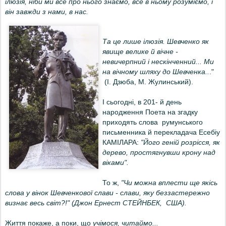
ілюзія, ніби ми все про нього знаємо, все в ньому розуміємо, і
він завжди з нами, в нас.
Та це лише ілюзія. Шевченко як
явище велике й вічне -
невичерпний і нескінченний... Ми
на вічному шляху до Шевченка..
."
(
І. Дзюба, М. Жулинський).
І сьогодні, в 201- й день
народження Поета на згадку
приходять слова румунського
письменника й перекладача Есебіу
КАМІЛАРА:
"Його геній розрісся, як
дерево, простягнувши крону над
віками".
То ж,
"Чи можна вплести ще якісь
слова у вінок Шевченкової слави - слави, яку беззастережно
визнає весь світ?!" (Джон Ернест СТЕЙНБЕК, США).
Життя покаже, а поки, що
учімося, читаймо...