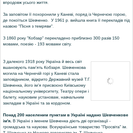
впродовж усього життя.
За заповітом її похоронили у Каневі, поряд із Чернечою горою,
де покоїться Шевченко. У 1961 р. вийшла книга її перекладів під
назвою "Пісня з темряви".
З 1860 року "Кобзар" перекладено приблизно 300 разів 150
мовами, поезію - 193 мовами світу.
З далекого 1918 року Україна й весь світ
вшановують пам'ять Кобзаря. Шевченкова
могила на Чернечій горі у Каневі стала
заповідником, відкрито Державний музей Т.Г.
Шевченка, його ім'я присвоєно Київському
національному університету, Театру опери і
балету, науковим установам, навчальним
закладам в Україні та за кордоном.
Понад 200 населеним пунктам в Україні надано Шевченкове
ім'я.
В Україні з іменем Шевченка діють дві організації -
громадська та наукова: Всеукраїнське товариство "Просвіта" ім.
Т. Шевченка та Наукове товариство ім. Т. Шевченка.