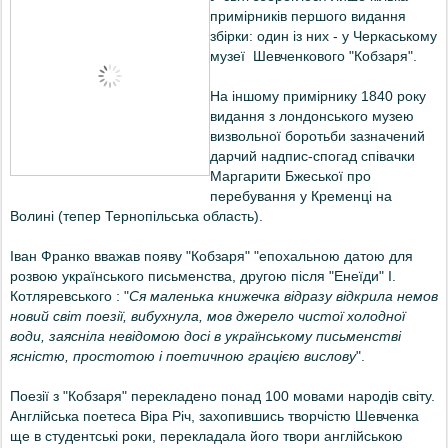
примірників першого видання
збірки: о
дин із них - у Черкаському
музеї Шевченкового "Кобзаря".
На іншому примірнику 1840 року
видання з лондонського музею
визвольної боротьби зазначений
дарчий надпис-спогад співачки
Маргарити Бжеської про
перебування у Кременці на
Волині (тепер Тернопільська область).
Іван Франко вважав появу "Кобзаря" "епохальною датою для
розвою українського письменства, другою після "Енеїди" І.
Котляревського : "
Ся маленька книжечка відразу відкрила немов
новий світ поезії, вибухнула, мов джерело чистої холодної
води, заясніла невідомою досі в українському письменстві
ясністю, простотою і поетичною грацією вислову
".
Поезії з "Кобзаря" перекладено понад 100 мовами народів світу.
Англійська поетеса Віра Річ, захопившись творчістю Шевченка
ще в студентські роки, перекладала його твори англійською