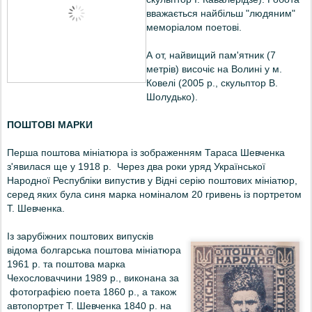
вважається найбільш "людяним"
меморіалом поетові.
А от, найвищий пам'ятник (7
метрів) височіє на Волині у м.
Ковелі (2005 р., скульптор В.
Шолудько).
ПОШТОВІ МАРКИ
Перша поштова мініатюра із зображенням Тараса Шевченка
з'явилася ще у 1918 р. Через два роки уряд Української
Народної Республіки випустив у Відні серію поштових мініатюр,
серед яких була синя марка номіналом 20 гривень із портретом
Т. Шевченка.
Із зарубіжних поштових випусків
відома болгарська поштова мініатюра
1961 р. та поштова марка
Чехословаччини 1989 р., виконана за
фотографією поета 1860 р., а також
автопортрет Т. Шевченка 1840 р. на