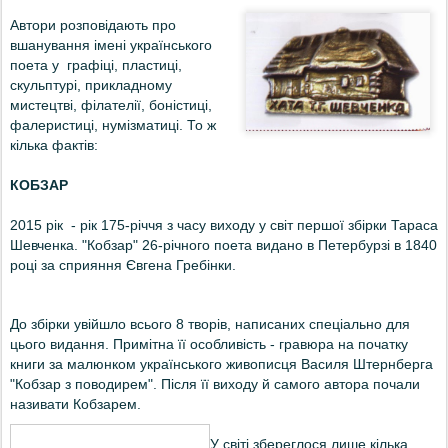
Автори розповідають про
вшанування імені українського
поета у графіці, пластиці,
скульптурі, прикладному
мистецтві, філателії, боністиці,
фалеристиці, нумізматиці.
То ж
кілька фактів
:
КОБЗАР
2015 рік - рік 175-річчя з часу виходу у світ першої збірки Тараса
Шевченка. "Кобзар" 26-річного поета видано в Петербурзі в 1840
році за сприяння Євгена Гребінки.
До збірки увійшло всього 8 творів, написаних спеціально для
цього видання. Примітна її особливість - гравюра на початку
книги за малюнком українського живописця Василя Штернберга
"Кобзар з поводирем". Після її виходу й самого автора почали
називати Кобзарем.
У світі збереглося лише кілька