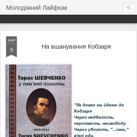
Молодіжний Лайфхак
MAR
На вшанування Кобзаря
9
"Як довго ми йдемо до
Кобзаря
Через недбалість,
черствість, несвободу.
Через убогість, "...ізми,"
в'ялі оди,