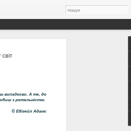
авного прапора
 світ
їнці відзначають День Державного
ашого стяга – справді багата і цікава –
нської державності.
ш випадково. А те, до
робиш з ретельністю.
Ебігейл Адамс
©