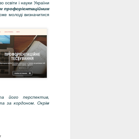
 освіти і науки України
м профорієнтаційним
оже молоді визначитися
 та його перспектив,
та за кордоном. Окрім
у