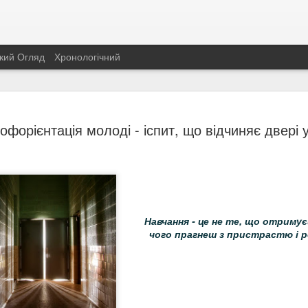
кий Огляд
Хронологічний
День Держ
AUG
офорієнтація молоді - іспит, що відчиняє двері у
22
України
Щорічно, 23 серпня, укра
прапора України. Історія н
показує всю історію украї
Навчання - це не те, що отримує
чого прагнеш з пристрастю і 