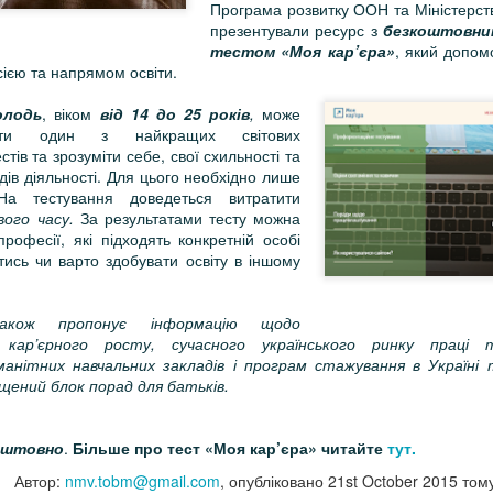
Програма розвитку ООН та Міністерство
презентували ресурс з
безкоштовни
тестом
«Моя кар’єра»
, який допом
ією та напрямом освіти.
олодь
, віком
від 14 до 25
років
,
може
йти один з найкращих світових
тів та зрозуміти себе, свої схильності та
идів діяльності. Для цього необхідно лише
На тестування доведеться витратити
вого часу.
За результатами тесту можна
рофесії, які підходять конкретній особі
тись чи варто здобувати освіту в іншому
акож пропонує інформацію щодо
 кар’єрного росту, сучасного українського ринку праці
манітних навчальних закладів і програм стажування в Україні 
іщений блок порад для батьків.
оштовно
.
Більше
про тест «Моя кар
’
єра» читайте
тут.
Автор:
nmv.tobm@gmail.com
, опубліковано
21st October 2015
том