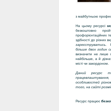
з майбутньою профес
На цьому ресурсі
м
безкоштовно про
профорієнтаційних тес
здібності до різних в
зареєструватись
. 
більше двох годин с
визначити не лише п
найбільше, а й дізна
місті чи закордоном.
Даний ресурс т
працевлаштування,
особливостей різно
того, на сайті розм
Ресурс працює
безк