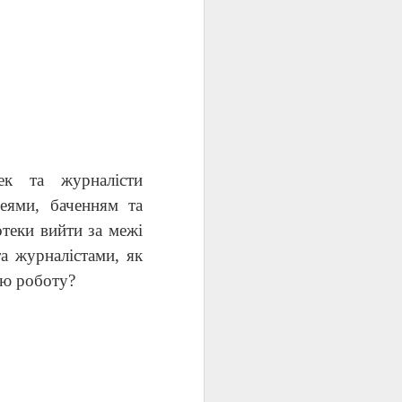
ек та журналісти
еями, баченням та
теки вийти за межі
а журналістами, як
ою роботу?