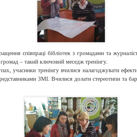
літературний критик, публіцист, шістдесятник, громадсько-
олітичний діяч Дмитро Павличко. Він також був дипломатом,
олітиком і одним із авторів Акту проголошення незалежності
країни.
ащення співпраці бібліотек з громадами та журналіст
Сміх - справа серйозна
AN
 громад – такий ключовий меседж тренінгу.
24
24 січня виповнюється 90 років видатному українському
ах, учасники тренінгу вчилися налагоджувати ефект
письменнику- сатирику, уродженцю Тернопільщини Євгену
представниками ЗМІ. Вчилися долати стереотипи та бар
удару
День українського політв'язня
AN
4