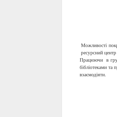
п
п
У
Можливості покр
J
ресурсний центр
Працюючи в груп
бібліотеками та 
Д
взаємодіяти.
J