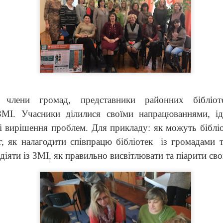
члени громад, представники районних бібліот
ЗМІ. Учасники ділилися своїми напрацюваннями, ід
 вирішення проблем. Для прикладу: як можуть бібліо
, як налагодити співпрацю бібліотек із громадами т
діяти із ЗМІ, як правильно висвітлювати та піарити св