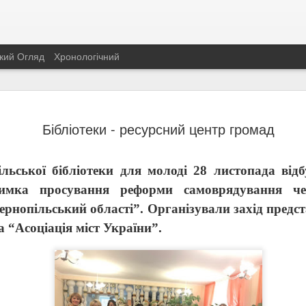
кий Огляд
Хронологічний
День Держ
AUG
Бібліотеки - ресурсний центр громад
22
України
Щорічно, 23 серпня, укра
прапора України. Історія н
ільської бібліотеки для молоді 28 листопада від
показує всю історію украї
римка просування реформи самоврядування че
рнопільський області”. Організували захід предст
а “Асоціація міст України”.