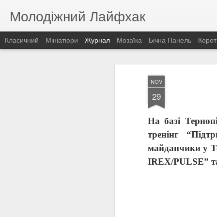
Молодіжний Лайфхак
Класичний
Мініатюри
Журнал
Мозаїка
Бічна Панель
Корот
NOV
29
На базі Терноп
тренінг “Підт
майданчики у Те
IREX
/
PULSE
” т