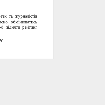
тек та журналістів
асно обмінюватись
об підняти рейтинг
му