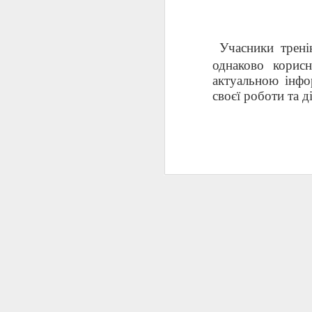
Учасники трені
однаково корис
актуальною інфо
своєї роботи та 
D
«
д
й
в
і
N