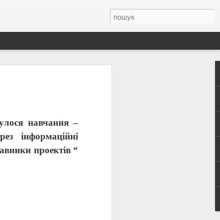
авного прапора
їнці відзначають День Державного
ашого стяга – справді багата і цікава –
булося навчання –
нської державності.
рез інформаційні
авники проектів “