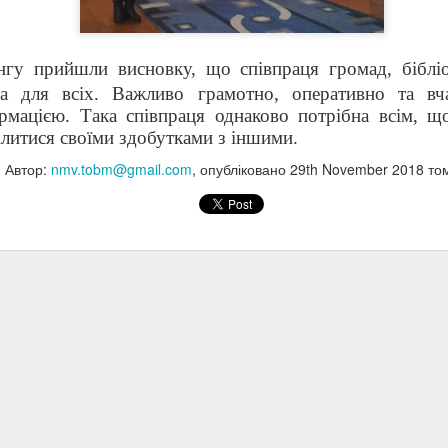
16
Читач проживає тисячу життів до смерті. . . Людина, яка
ніколи не читає, живе лише одним. Джордж Р.Р.Мартін
нгу прийшли висновку, що співпраця громад, бібліо
на для всіх. Важливо грамотно, оперативно та вч
рмацією. Така співпраця однаково потрібна всім, щ
ділитися своїми здобутками з іншими.
Автор:
nmv.tobm@gmail.com
, опубліковано
29th November 2018
то
Винний в любові до України: до 130 річчя Миколи
EC
5
Куліша
Микола Куліш – чи не найтрагічніша постать української
раматургії доби так званого «Розстріляного відродження»... Твори
ого, заборонені у тридцяті роки, поверталися на українську сцену
ажко, з великими втратами, здебільшого кружним шляхом, через
ншомовні переклади й постановки...» Лесь Танюк
Міжнародний день толерантності
OV