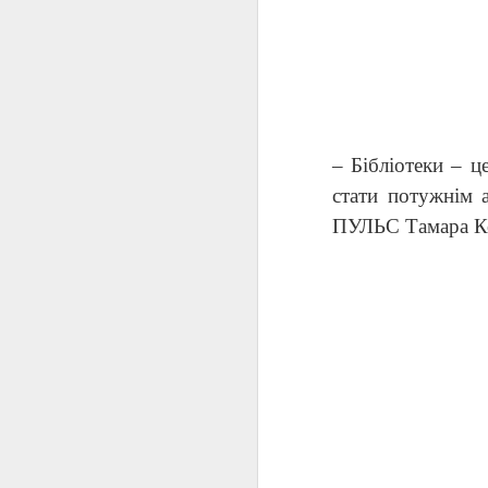
с
– Бібліотеки – ц
стати потужнім 
D
ПУЛЬС Тамара К
н
у
пи
п
У
B
D